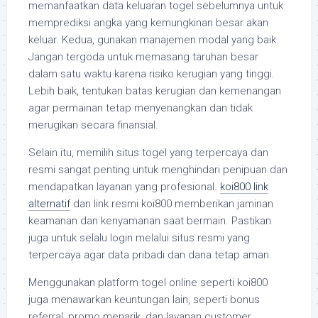
memanfaatkan data keluaran togel sebelumnya untuk
memprediksi angka yang kemungkinan besar akan
keluar. Kedua, gunakan manajemen modal yang baik.
Jangan tergoda untuk memasang taruhan besar
dalam satu waktu karena risiko kerugian yang tinggi.
Lebih baik, tentukan batas kerugian dan kemenangan
agar permainan tetap menyenangkan dan tidak
merugikan secara finansial.
Selain itu, memilih situs togel yang terpercaya dan
resmi sangat penting untuk menghindari penipuan dan
mendapatkan layanan yang profesional.
koi800 link
alternatif
dan link resmi koi800 memberikan jaminan
keamanan dan kenyamanan saat bermain. Pastikan
juga untuk selalu login melalui situs resmi yang
terpercaya agar data pribadi dan dana tetap aman.
Menggunakan platform togel online seperti koi800
juga menawarkan keuntungan lain, seperti bonus
referral, promo menarik, dan layanan customer