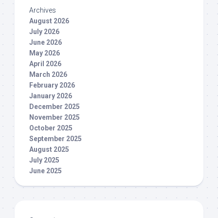
Archives
August 2026
July 2026
June 2026
May 2026
April 2026
March 2026
February 2026
January 2026
December 2025
November 2025
October 2025
September 2025
August 2025
July 2025
June 2025