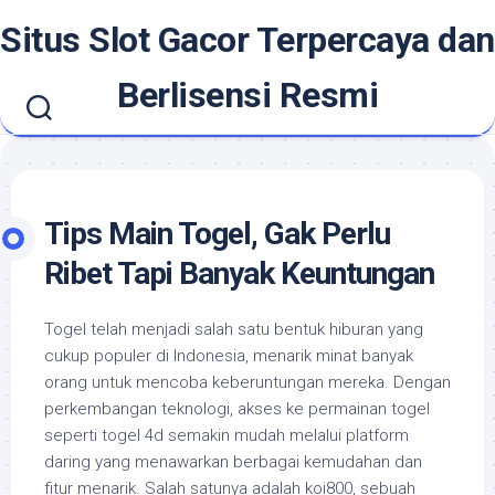
Skip
Situs Slot Gacor Terpercaya dan
to
content
Berlisensi Resmi
Tips Main Togel, Gak Perlu
Ribet Tapi Banyak Keuntungan
Togel telah menjadi salah satu bentuk hiburan yang
cukup populer di Indonesia, menarik minat banyak
orang untuk mencoba keberuntungan mereka. Dengan
perkembangan teknologi, akses ke permainan togel
seperti togel 4d semakin mudah melalui platform
daring yang menawarkan berbagai kemudahan dan
fitur menarik. Salah satunya adalah koi800, sebuah