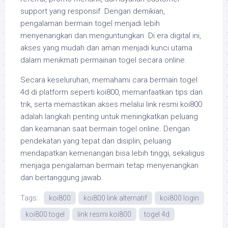
support yang responsif. Dengan demikian,
pengalaman bermain togel menjadi lebih
menyenangkan dan menguntungkan. Di era digital ini,
akses yang mudah dan aman menjadi kunci utama
dalam menikmati permainan togel secara online.
Secara keseluruhan, memahami cara bermain togel
4d di platform seperti koi800, memanfaatkan tips dan
trik, serta memastikan akses melalui link resmi koi800
adalah langkah penting untuk meningkatkan peluang
dan keamanan saat bermain togel online. Dengan
pendekatan yang tepat dan disiplin, peluang
mendapatkan kemenangan bisa lebih tinggi, sekaligus
menjaga pengalaman bermain tetap menyenangkan
dan bertanggung jawab.
Tags:
koi800
koi800 link alternatif
koi800 login
koi800 togel
link resmi koi800
togel 4d