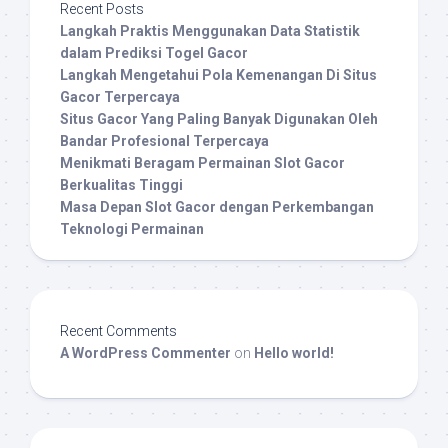
Recent Posts
Langkah Praktis Menggunakan Data Statistik
dalam Prediksi Togel Gacor
Langkah Mengetahui Pola Kemenangan Di Situs
Gacor Terpercaya
Situs Gacor Yang Paling Banyak Digunakan Oleh
Bandar Profesional Terpercaya
Menikmati Beragam Permainan Slot Gacor
Berkualitas Tinggi
Masa Depan Slot Gacor dengan Perkembangan
Teknologi Permainan
Recent Comments
A WordPress Commenter
on
Hello world!