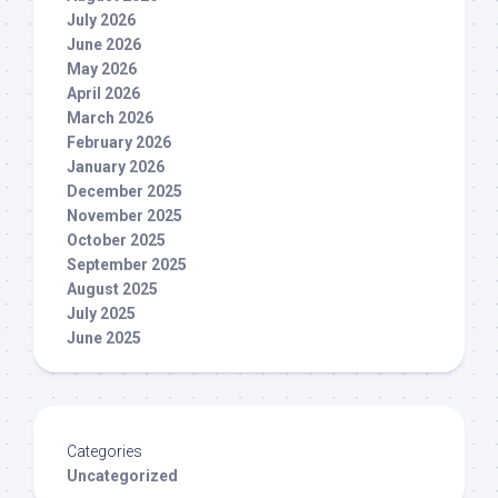
July 2026
June 2026
May 2026
April 2026
March 2026
February 2026
January 2026
December 2025
November 2025
October 2025
September 2025
August 2025
July 2025
June 2025
Categories
Uncategorized