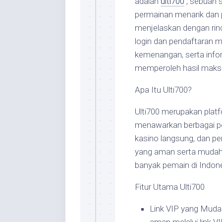
adalah
ulti700
, sebuah s
permainan menarik dan p
menjelaskan dengan rinc
login dan pendaftaran me
kemenangan, serta info
memperoleh hasil maks
Apa Itu Ulti700?
Ulti700 merupakan platf
menawarkan berbagai pe
kasino langsung, dan p
yang aman serta mudah d
banyak pemain di Indone
Fitur Utama Ulti700
Link VIP yang Muda