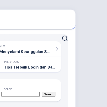
NEXT
Menyelami Keunggulan Server Thailand untuk Optimalisasi Layanan Digital Masa Kini
PREVIOUS
Tips Terbaik Login dan Daftar di Ulti700 dengan Link VIP untuk Bocoran Sctr Akurat
Search
Search