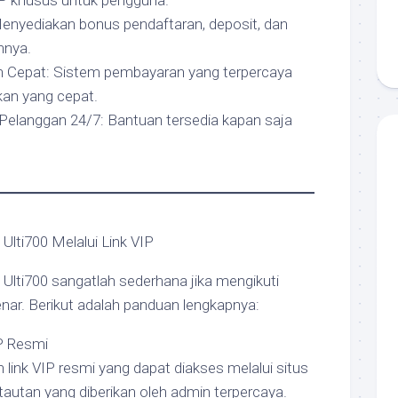
IP khusus untuk pengguna.
nyediakan bonus pendaftaran, deposit, dan
nnya.
 Cepat: Sistem pembayaran yang terpercaya
kan yang cepat.
elanggan 24/7: Bantuan tersedia kapan saja
 Ulti700 Melalui Link VIP
 Ulti700 sangatlah sederhana jika mengikuti
nar. Berikut adalah panduan lengkapnya:
P Resmi
 link VIP resmi yang dapat diakses melalui situs
tautan yang diberikan oleh admin terpercaya.