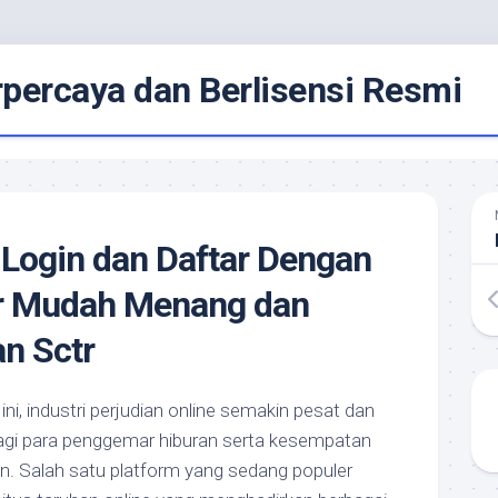
rpercaya dan Berlisensi Resmi
s Login dan Daftar Dengan
ar Mudah Menang dan
n Sctr
ini, industri perjudian online semakin pesat dan
 bagi para penggemar hiburan serta kesempatan
n. Salah satu platform yang sedang populer