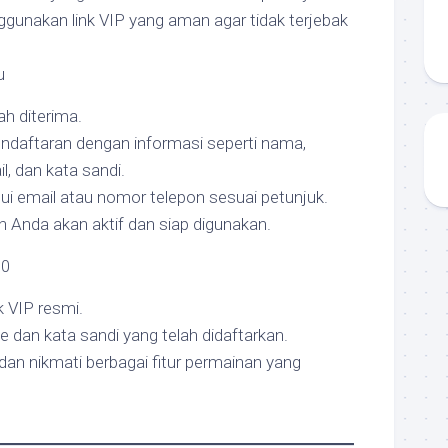
gunakan link VIP yang aman agar tidak terjebak
u
lah diterima.
endaftaran dengan informasi seperti nama,
l, dan kata sandi.
lui email atau nomor telepon sesuai petunjuk.
un Anda akan aktif dan siap digunakan.
00
k VIP resmi.
dan kata sandi yang telah didaftarkan.
dan nikmati berbagai fitur permainan yang