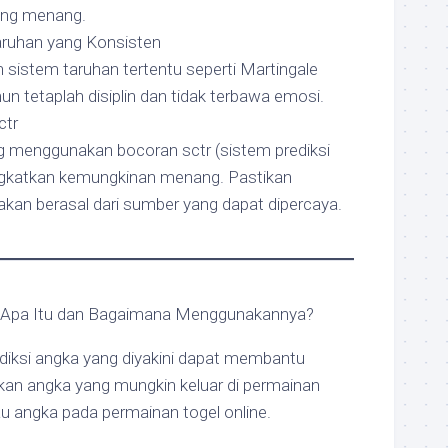
ang menang.
ruhan yang Konsisten
sistem taruhan tertentu seperti Martingale
un tetaplah disiplin dan tidak terbawa emosi.
ctr
 menggunakan bocoran sctr (sistem prediksi
gkatkan kemungkinan menang. Pastikan
kan berasal dari sumber yang dapat dipercaya.
0: Apa Itu dan Bagaimana Menggunakannya?
diksi angka yang diyakini dapat membantu
n angka yang mungkin keluar di permainan
atau angka pada permainan togel online.