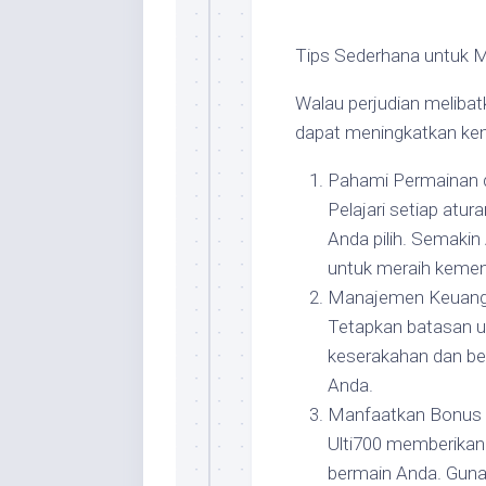
Tips Sederhana untuk M
Walau perjudian melibat
dapat meningkatkan ke
Pahami Permainan d
Pelajari setiap atu
Anda pilih. Semaki
untuk meraih keme
Manajemen Keuan
Tetapkan batasan u
keserakahan dan be
Anda.
Manfaatkan Bonus 
Ulti700 memberikan
bermain Anda. Guna