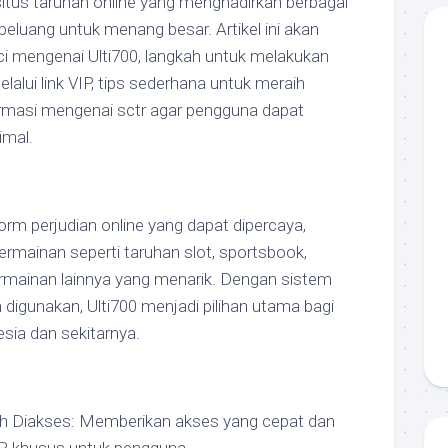
itus taruhan online yang menghadirkan berbagai
eluang untuk menang besar. Artikel ini akan
i mengenai Ulti700, langkah untuk melakukan
lalui link VIP, tips sederhana untuk meraih
rmasi mengenai sctr agar pengguna dapat
imal.
orm perjudian online yang dapat dipercaya,
rmainan seperti taruhan slot, sportsbook,
ermainan lainnya yang menarik. Dengan sistem
igunakan, Ulti700 menjadi pilihan utama bagi
sia dan sekitarnya.
h Diakses: Memberikan akses yang cepat dan