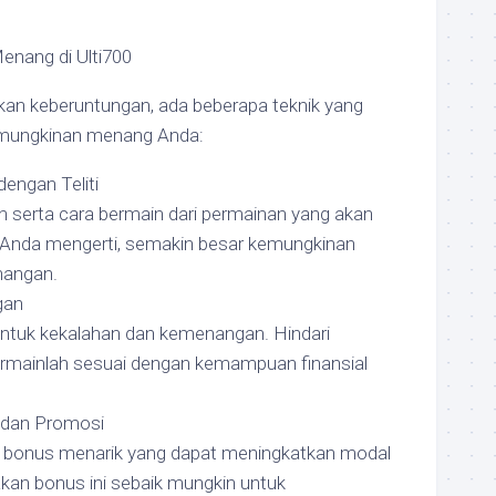
enang di Ulti700
kan keberuntungan, ada beberapa teknik yang
mungkinan menang Anda:
engan Teliti
ran serta cara bermain dari permainan yang akan
n Anda mengerti, semakin besar kemungkinan
nangan.
gan
ntuk kekalahan dan kemenangan. Hindari
rmainlah sesuai dengan kemampuan finansial
dan Promosi
 bonus menarik yang dapat meningkatkan modal
kan bonus ini sebaik mungkin untuk