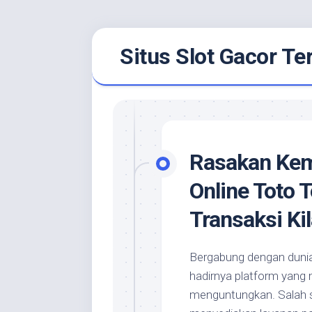
Skip
Situs Slot Gacor Te
to
content
Rasakan Kem
Online Toto 
Transaksi Kil
Bergabung dengan dunia
hadirnya platform yang
menguntungkan. Salah s