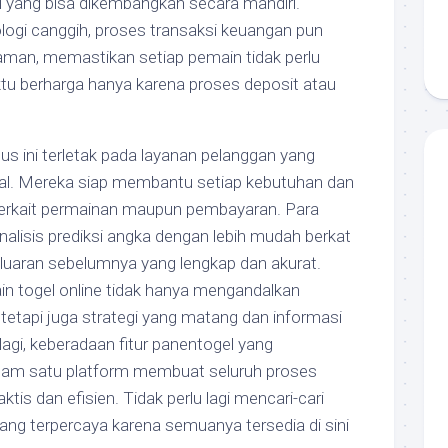
gi yang bisa dikembangkan secara mandiri.
ogi canggih, proses transaksi keuangan pun
aman, memastikan setiap pemain tidak perlu
tu berharga hanya karena proses deposit atau
itus ini terletak pada layanan pelanggan yang
nal. Mereka siap membantu setiap kebutuhan dan
erkait permainan maupun pembayaran. Para
nalisis prediksi angka dengan lebih mudah berkat
luaran sebelumnya yang lengkap dan akurat.
in togel online tidak hanya mengandalkan
etapi juga strategi yang matang dan informasi
lagi, keberadaan fitur panentogel yang
dalam satu platform membuat seluruh proses
ktis dan efisien. Tidak perlu lagi mencari-cari
ang terpercaya karena semuanya tersedia di sini