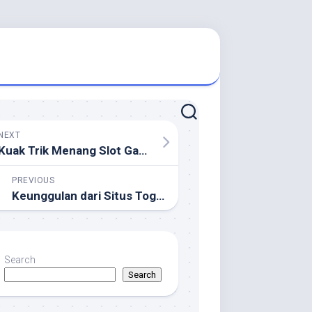
NEXT
Kuak Trik Menang Slot Gacor dan Toto 4D dari Situs Toto Paling Banyak Member
PREVIOUS
Keunggulan dari Situs Togel Gacor yang Memberikan Informasi Lengkap
Search
Search