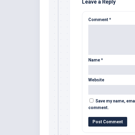
Leave a Reply
Comment
*
Name
*
Website
Save my name, email,
comment.