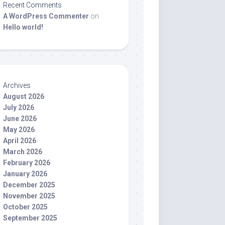
Recent Comments
A WordPress Commenter
on
Hello world!
Archives
August 2026
July 2026
June 2026
May 2026
April 2026
March 2026
February 2026
January 2026
December 2025
November 2025
October 2025
September 2025