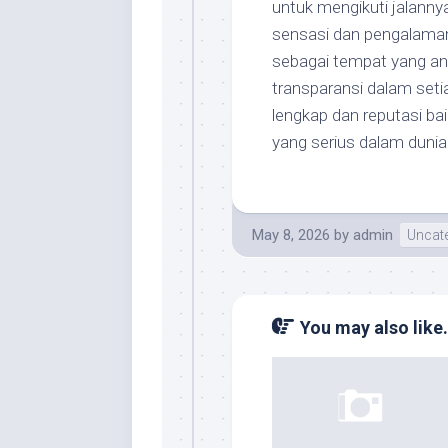
untuk mengikuti jalann
sensasi dan pengalaman
sebagai tempat yang and
transparansi dalam seti
lengkap dan reputasi bai
yang serius dalam dunia 
May 8, 2026
by
admin
Uncat
You may also like.