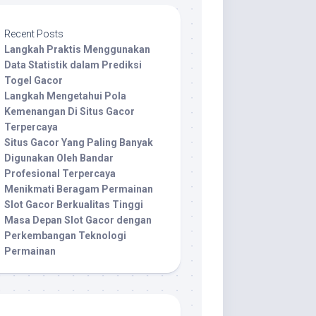
Recent Posts
Langkah Praktis Menggunakan
Data Statistik dalam Prediksi
Togel Gacor
Langkah Mengetahui Pola
Kemenangan Di Situs Gacor
Terpercaya
Situs Gacor Yang Paling Banyak
Digunakan Oleh Bandar
Profesional Terpercaya
Menikmati Beragam Permainan
Slot Gacor Berkualitas Tinggi
Masa Depan Slot Gacor dengan
Perkembangan Teknologi
Permainan