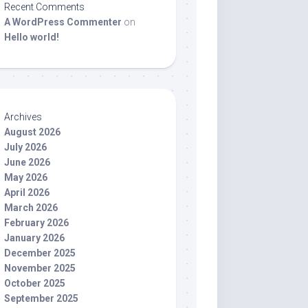
Recent Comments
A WordPress Commenter
on
Hello world!
Archives
August 2026
July 2026
June 2026
May 2026
April 2026
March 2026
February 2026
January 2026
December 2025
November 2025
October 2025
September 2025