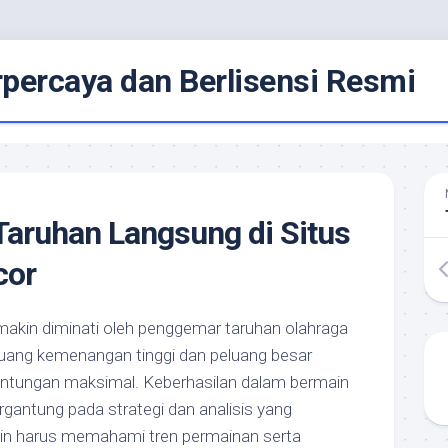
rpercaya dan Berlisensi Resmi
aruhan Langsung di Situs
cor
akin diminati oleh penggemar taruhan olahraga
ang kemenangan tinggi dan peluang besar
ntungan maksimal. Keberhasilan dalam bermain
ergantung pada strategi dan analisis yang
in harus memahami tren permainan serta