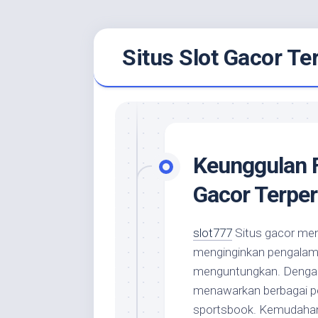
Skip
Situs Slot Gacor Te
to
content
Keunggulan F
Gacor Terpe
slot777
Situs gacor menj
menginginkan pengalam
menguntungkan. Dengan r
menawarkan berbagai per
sportsbook. Kemudahan 