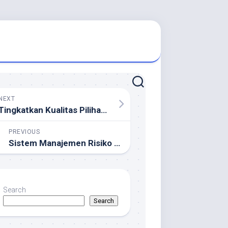
NEXT
Tingkatkan Kualitas Pilihan Angka dengan Metode Ini
PREVIOUS
Sistem Manajemen Risiko yang Efektif di Situs Gacor Terpercaya
Search
Search