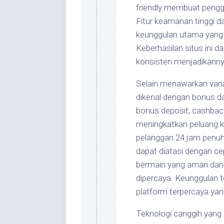
friendly membuat pengg
Fitur keamanan tinggi 
keunggulan utama yang 
Keberhasilan situs ini
konsisten menjadikannya 
Selain menawarkan varia
dikenal dengan bonus d
bonus deposit, cashback
meningkatkan peluang 
pelanggan 24 jam penu
dapat diatasi dengan ce
bermain yang aman dan 
dipercaya. Keunggulan t
platform terpercaya yan
Teknologi canggih yang