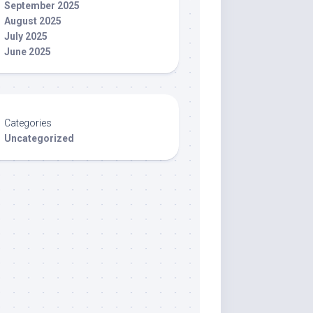
September 2025
August 2025
July 2025
June 2025
Categories
Uncategorized