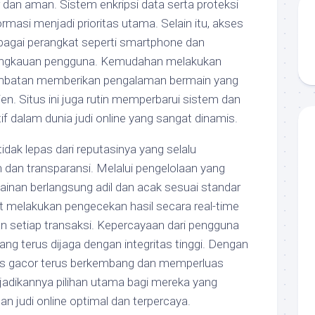
r dan aman. Sistem enkripsi data serta proteksi
rmasi menjadi prioritas utama. Selain itu, akses
bagai perangkat seperti smartphone dan
angkauan pengguna. Kemudahan melakukan
mbatan memberikan pengalaman bermain yang
n. Situs ini juga rutin memperbarui sistem dan
tif dalam dunia judi online yang sangat dinamis.
tidak lepas dari reputasinya yang selalu
dan transparansi. Melalui pengelolaan yang
mainan berlangsung adil dan acak sesuai standar
t melakukan pengecekan hasil secara real-time
n setiap transaksi. Kepercayaan dari pengguna
ang terus dijaga dengan integritas tinggi. Dengan
us gacor terus berkembang dan memperluas
jadikannya pilihan utama bagi mereka yang
 judi online optimal dan terpercaya.