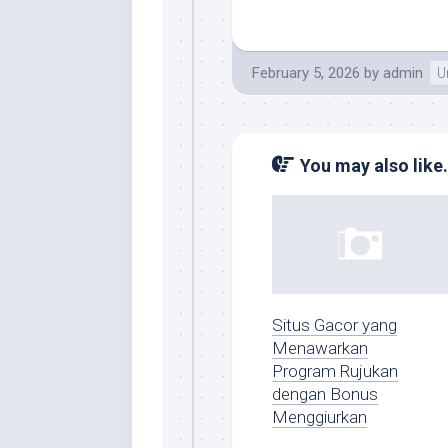
February 5, 2026
by
admin
U
You may also like.
Situs Gacor yang
Menawarkan
Program Rujukan
dengan Bonus
Menggiurkan