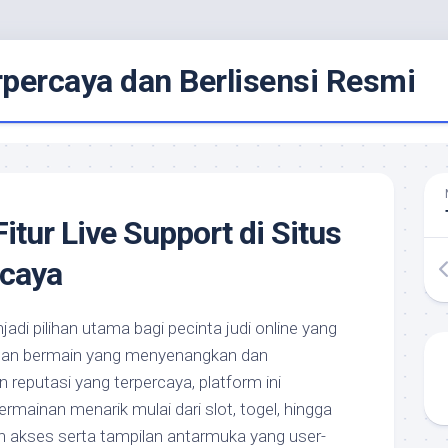
rpercaya dan Berlisensi Resmi
itur Live Support di Situs
rcaya
adi pilihan utama bagi pecinta judi online yang
an bermain yang menyenangkan dan
eputasi yang terpercaya, platform ini
mainan menarik mulai dari slot, togel, hingga
akses serta tampilan antarmuka yang user-