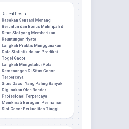
Recent Posts
Rasakan Sensasi Menang
Beruntun dan Bonus Melimpah di
Situs Slot yang Memberikan
Keuntungan Nyata
Langkah Praktis Menggunakan
Data Statistik dalam Prediksi
Togel Gacor
Langkah Mengetahui Pola
Kemenangan Di Situs Gacor
Terpercaya
Situs Gacor Yang Paling Banyak
Digunakan Oleh Bandar
Profesional Terpercaya
Menikmati Beragam Permainan
Slot Gacor Berkualitas Tinggi