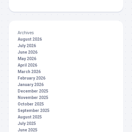
Archives
August 2026
July 2026
June 2026
May 2026
April 2026
March 2026
February 2026
January 2026
December 2025
November 2025
October 2025
September 2025
August 2025
July 2025
June 2025