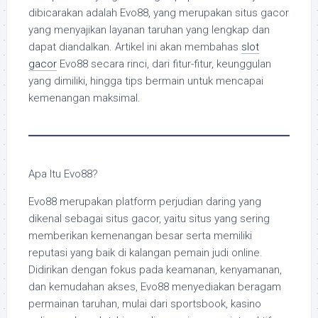
dibicarakan adalah Evo88, yang merupakan situs gacor
yang menyajikan layanan taruhan yang lengkap dan
dapat diandalkan. Artikel ini akan membahas
slot
gacor
Evo88 secara rinci, dari fitur-fitur, keunggulan
yang dimiliki, hingga tips bermain untuk mencapai
kemenangan maksimal.
Apa Itu Evo88?
Evo88 merupakan platform perjudian daring yang
dikenal sebagai situs gacor, yaitu situs yang sering
memberikan kemenangan besar serta memiliki
reputasi yang baik di kalangan pemain judi online.
Didirikan dengan fokus pada keamanan, kenyamanan,
dan kemudahan akses, Evo88 menyediakan beragam
permainan taruhan, mulai dari sportsbook, kasino