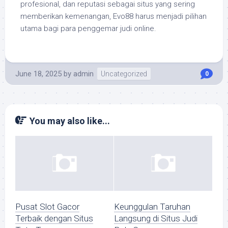
profesional, dan reputasi sebagai situs yang sering
memberikan kemenangan, Evo88 harus menjadi pilihan
utama bagi para penggemar judi online.
June 18, 2025
by
admin
Uncategorized
0
You may also like...
Pusat Slot Gacor
Keunggulan Taruhan
Terbaik dengan Situs
Langsung di Situs Judi