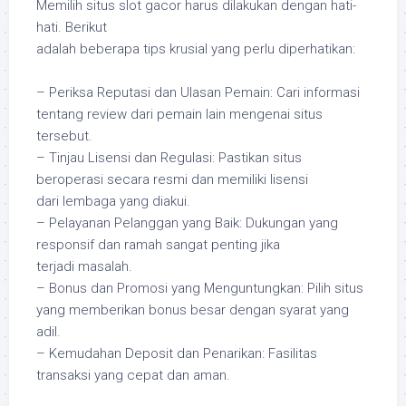
Memilih situs slot gacor harus dilakukan dengan hati-
hati. Berikut
adalah beberapa tips krusial yang perlu diperhatikan:
– Periksa Reputasi dan Ulasan Pemain: Cari informasi
tentang review dari pemain lain mengenai situs
tersebut.
– Tinjau Lisensi dan Regulasi: Pastikan situs
beroperasi secara resmi dan memiliki lisensi
dari lembaga yang diakui.
– Pelayanan Pelanggan yang Baik: Dukungan yang
responsif dan ramah sangat penting jika
terjadi masalah.
– Bonus dan Promosi yang Menguntungkan: Pilih situs
yang memberikan bonus besar dengan syarat yang
adil.
– Kemudahan Deposit dan Penarikan: Fasilitas
transaksi yang cepat dan aman.