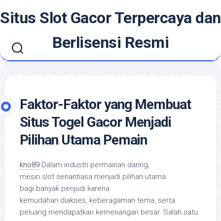
Skip
Situs Slot Gacor Terpercaya dan
to
content
Berlisensi Resmi
Faktor-Faktor yang Membuat
Situs Togel Gacor Menjadi
Pilihan Utama Pemain
kno89
Dalam industri permainan daring,
mesin slot senantiasa menjadi pilihan utama
bagi banyak penjudi karena
kemudahan diakses, keberagaman tema, serta
peluang mendapatkan kemenangan besar. Salah satu