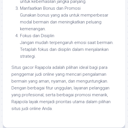
untuk keberhasilan jangka panjang.
Manfaatkan Bonus dan Promosi
Gunakan bonus yang ada untuk memperbesar
modal bermain dan meningkatkan peluang
kemenangan.
Fokus dan Disiplin
Jangan mudah terpengaruh emosi saat bermain.
Tetaplah fokus dan disiplin dalam menjalankan
strategi.
Situs gacor Rajapola adalah pilihan ideal bagi para
penggemar judi online yang mencari pengalaman
bermain yang aman, nyaman, dan menguntungkan.
Dengan berbagai fitur unggulan, layanan pelanggan
yang profesional, serta berbagai promosi menarik,
Rajapola layak menjadi prioritas utama dalam pilihan
situs judi online Anda.