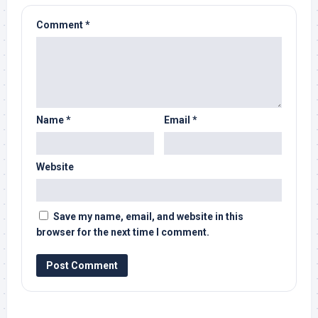
Comment
*
Name
*
Email
*
Website
Save my name, email, and website in this
browser for the next time I comment.