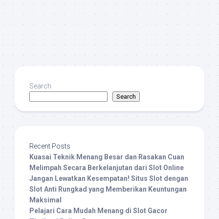
Search
Search
Recent Posts
Kuasai Teknik Menang Besar dan Rasakan Cuan
Melimpah Secara Berkelanjutan dari Slot Online
Jangan Lewatkan Kesempatan! Situs Slot dengan
Slot Anti Rungkad yang Memberikan Keuntungan
Maksimal
Pelajari Cara Mudah Menang di Slot Gacor