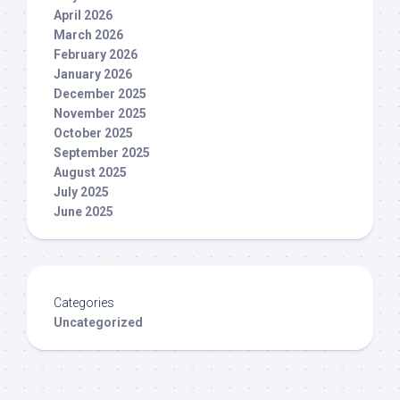
April 2026
March 2026
February 2026
January 2026
December 2025
November 2025
October 2025
September 2025
August 2025
July 2025
June 2025
Categories
Uncategorized