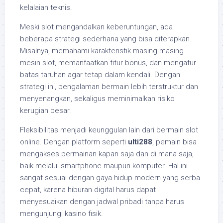
kelalaian teknis.
Meski slot mengandalkan keberuntungan, ada
beberapa strategi sederhana yang bisa diterapkan.
Misalnya, memahami karakteristik masing-masing
mesin slot, memanfaatkan fitur bonus, dan mengatur
batas taruhan agar tetap dalam kendali. Dengan
strategi ini, pengalaman bermain lebih terstruktur dan
menyenangkan, sekaligus meminimalkan risiko
kerugian besar.
Fleksibilitas menjadi keunggulan lain dari bermain slot
online. Dengan platform seperti
ulti288
, pemain bisa
mengakses permainan kapan saja dan di mana saja,
baik melalui smartphone maupun komputer. Hal ini
sangat sesuai dengan gaya hidup modern yang serba
cepat, karena hiburan digital harus dapat
menyesuaikan dengan jadwal pribadi tanpa harus
mengunjungi kasino fisik.