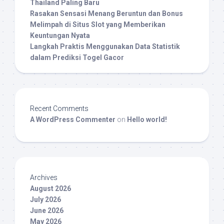
Thailand Paling Baru
Rasakan Sensasi Menang Beruntun dan Bonus
Melimpah di Situs Slot yang Memberikan
Keuntungan Nyata
Langkah Praktis Menggunakan Data Statistik
dalam Prediksi Togel Gacor
Recent Comments
A WordPress Commenter
on
Hello world!
Archives
August 2026
July 2026
June 2026
May 2026