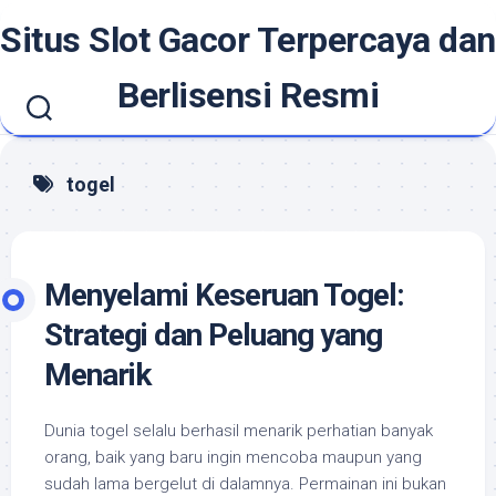
Skip
Situs Slot Gacor Terpercaya dan
to
content
Berlisensi Resmi
togel
Menyelami Keseruan Togel:
Strategi dan Peluang yang
Menarik
Dunia togel selalu berhasil menarik perhatian banyak
orang, baik yang baru ingin mencoba maupun yang
sudah lama bergelut di dalamnya. Permainan ini bukan