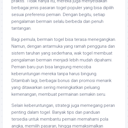
praktis. Tidak hanya itu, mereka juga menyediakan
berbagai jenis pasaran togel populer yang bisa dipilih
sesuai preferensi pemain. Dengan begitu, setiap
pengalaman bermain selalu berbeda dan penuh
tantangan.
Bagi pemula, bermain togel bisa terasa menegangkan.
Namun, dengan antarmuka yang ramah pengguna dan
sistem taruhan yang sederhana, wak togel membuat
pengalaman bermain menjadi lebih mudah dipahami.
Pemain baru pun bisa langsung mencoba
keberuntungan mereka tanpa harus bingung.
Ditambah lagi, berbagai bonus dan promosi menarik
yang ditawarkan sering meningkatkan peluang
kemenangan, membuat permainan semakin seru.
Selain keberuntungan, strategi juga memegang peran
penting dalam togel. Banyak tips dan panduan
tersedia untuk membantu pemain memahami pola
angka, memilih pasaran, hingga memaksimalkan