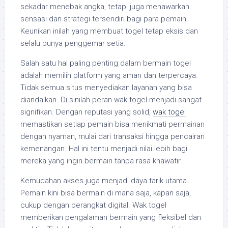
sekadar menebak angka, tetapi juga menawarkan
sensasi dan strategi tersendiri bagi para pemain.
Keunikan inilah yang membuat togel tetap eksis dan
selalu punya penggemar setia.
Salah satu hal paling penting dalam bermain togel
adalah memilih platform yang aman dan terpercaya.
Tidak semua situs menyediakan layanan yang bisa
diandalkan. Di sinilah peran wak togel menjadi sangat
signifikan. Dengan reputasi yang solid,
wak togel
memastikan setiap pemain bisa menikmati permainan
dengan nyaman, mulai dari transaksi hingga pencairan
kemenangan. Hal ini tentu menjadi nilai lebih bagi
mereka yang ingin bermain tanpa rasa khawatir.
Kemudahan akses juga menjadi daya tarik utama.
Pemain kini bisa bermain di mana saja, kapan saja,
cukup dengan perangkat digital. Wak togel
memberikan pengalaman bermain yang fleksibel dan