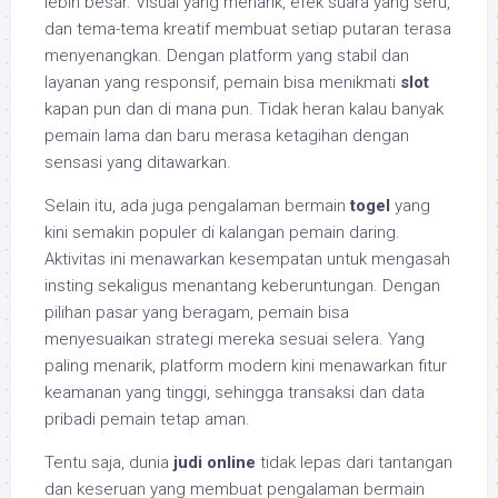
lebih besar. Visual yang menarik, efek suara yang seru,
dan tema-tema kreatif membuat setiap putaran terasa
menyenangkan. Dengan platform yang stabil dan
layanan yang responsif, pemain bisa menikmati
slot
kapan pun dan di mana pun. Tidak heran kalau banyak
pemain lama dan baru merasa ketagihan dengan
sensasi yang ditawarkan.
Selain itu, ada juga pengalaman bermain
togel
yang
kini semakin populer di kalangan pemain daring.
Aktivitas ini menawarkan kesempatan untuk mengasah
insting sekaligus menantang keberuntungan. Dengan
pilihan pasar yang beragam, pemain bisa
menyesuaikan strategi mereka sesuai selera. Yang
paling menarik, platform modern kini menawarkan fitur
keamanan yang tinggi, sehingga transaksi dan data
pribadi pemain tetap aman.
Tentu saja, dunia
judi online
tidak lepas dari tantangan
dan keseruan yang membuat pengalaman bermain