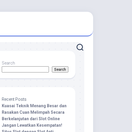
Search
Search
Recent Posts
Kuasai Teknik Menang Besar dan
Rasakan Cuan Melimpah Secara
Berkelanjutan dari Slot Online
Jangan Lewatkan Kesempatan!
Situs Slot dengan Slot Anti