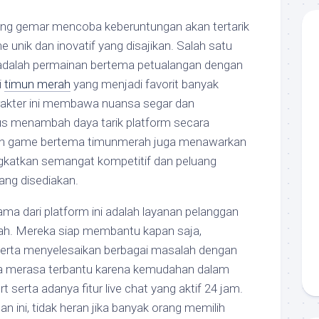
ang gemar mencoba keberuntungan akan tertarik
 unik dan inovatif yang disajikan. Salah satu
adalah permainan bertema petualangan dengan
i
timun merah
yang menjadi favorit banyak
rakter ini membawa nuansa segar dan
s menambah daya tarik platform secara
an game bertema timunmerah juga menawarkan
gkatkan semangat kompetitif dan peluang
ang disediakan.
ama dari platform ini adalah layanan pelanggan
ah. Mereka siap membantu kapan saja,
erta menyelesaikan berbagai masalah dengan
a merasa terbantu karena kemudahan dalam
serta adanya fitur live chat yang aktif 24 jam.
n ini, tidak heran jika banyak orang memilih