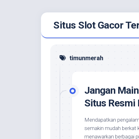
Skip
Situs Slot Gacor Te
to
content
timunmerah
Jangan Main 
Situs Resmi I
Mendapatkan pengalama
semakin mudah berkat k
menawarkan berbagai pi