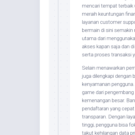
mencari tempat terbaik
meraih keuntungan finans
layanan customer supp
bermain di sini semaki
utama dari menggunaka
akses kapan saja dan di
serta proses transaksi
Selain menawarkan perma
juga dilengkapi dengan 
kenyamanan pengguna. S
game dari pengembang
kemenangan besar. Ban
pendaftaran yang cepat 
transparan. Dengan lay
tinggi, pengguna bisa f
takut kehilangan data pr