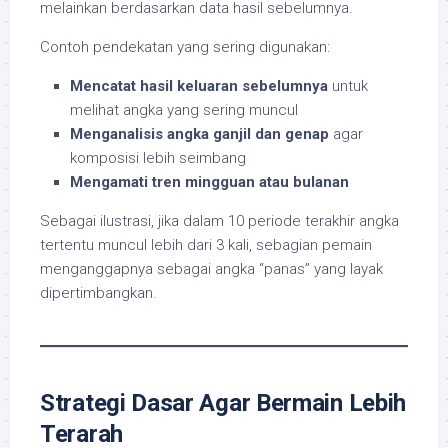
melainkan berdasarkan data hasil sebelumnya.
Contoh pendekatan yang sering digunakan:
Mencatat hasil keluaran sebelumnya
untuk
melihat angka yang sering muncul
Menganalisis angka ganjil dan genap
agar
komposisi lebih seimbang
Mengamati tren mingguan atau bulanan
Sebagai ilustrasi, jika dalam 10 periode terakhir angka
tertentu muncul lebih dari 3 kali, sebagian pemain
menganggapnya sebagai angka “panas” yang layak
dipertimbangkan.
Strategi Dasar Agar Bermain Lebih
Terarah