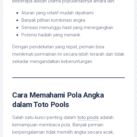
Beberapa alasan utama popularitasnya antara lain:
Aturan yang relatif mudah dipahami
Banyak pilihan kombinasi angka
Sensasi menunggu hasil yang menegangkan
Potensi hadiah yang menarik
Dengan pendekatan yang tepat, pemain bisa
menikmati permainan ini secara lebih terarah dan tidak
sekadar mengandalkan keberuntungan.
Cara Memahami Pola Angka
dalam Toto Pools
Salah satu kunci penting dalam
toto pools
adalah
kemampuan membaca pola. Banyak pemain
berpengalaman tidak memilih angka secara acak,