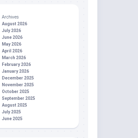
Archives
August 2026
July 2026
June 2026
May 2026
April 2026
March 2026
February 2026
January 2026
December 2025
November 2025
October 2025
September 2025
August 2025
July 2025
June 2025