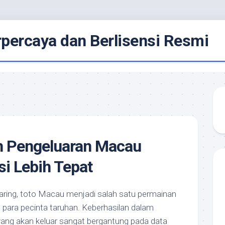
rpercaya dan Berlisensi Resmi
 Pengeluaran Macau
si Lebih Tepat
aring, toto Macau menjadi salah satu permainan
h para pecinta taruhan. Keberhasilan dalam
ng akan keluar sangat bergantung pada data