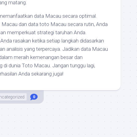
yang matang.
 memanfaatkan data Macau secara optimal.
t Macau dan data toto Macau secara rutin, Anda
dan memperkuat strategi taruhan Anda.
Anda rasakan ketika setiap langkah didasarkan
an analisis yang terpercaya. Jadikan data Macau
 dalam meraih kemenangan besar dan
 di dunia Toto Macau. Jangan tunggu lagi,
rhasilan Anda sekarang juga!
ncategorized
0