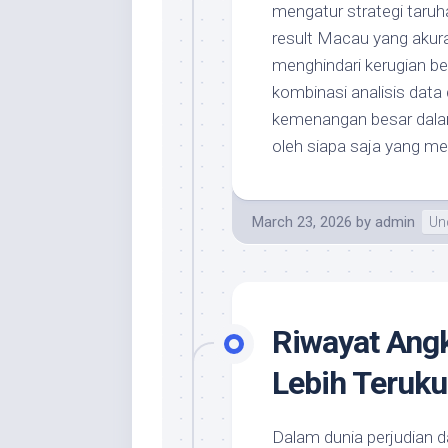
mengatur strategi taru
result Macau yang akur
menghindari kerugian b
kombinasi analisis data
kemenangan besar dalam
oleh siapa saja yang m
March 23, 2026
by
admin
Un
Riwayat Angk
Lebih Teruku
Dalam dunia perjudian d