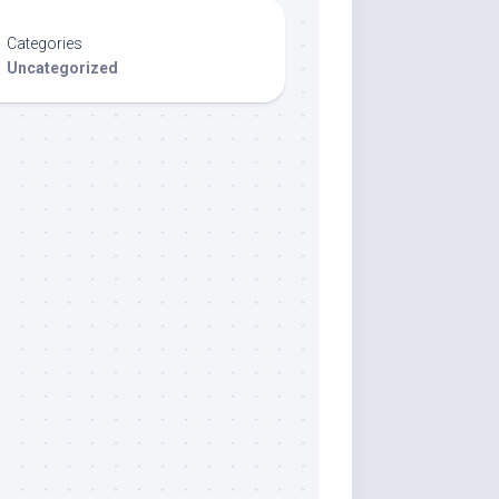
Categories
Uncategorized