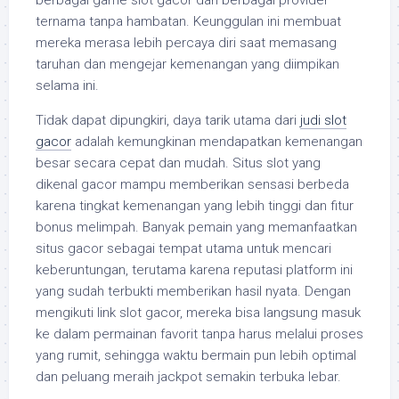
berbagai game slot gacor dari berbagai provider
ternama tanpa hambatan. Keunggulan ini membuat
mereka merasa lebih percaya diri saat memasang
taruhan dan mengejar kemenangan yang diimpikan
selama ini.
Tidak dapat dipungkiri, daya tarik utama dari
judi slot
gacor
adalah kemungkinan mendapatkan kemenangan
besar secara cepat dan mudah. Situs slot yang
dikenal gacor mampu memberikan sensasi berbeda
karena tingkat kemenangan yang lebih tinggi dan fitur
bonus melimpah. Banyak pemain yang memanfaatkan
situs gacor sebagai tempat utama untuk mencari
keberuntungan, terutama karena reputasi platform ini
yang sudah terbukti memberikan hasil nyata. Dengan
mengikuti link slot gacor, mereka bisa langsung masuk
ke dalam permainan favorit tanpa harus melalui proses
yang rumit, sehingga waktu bermain pun lebih optimal
dan peluang meraih jackpot semakin terbuka lebar.