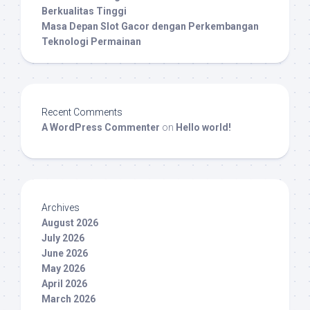
Berkualitas Tinggi
Masa Depan Slot Gacor dengan Perkembangan
Teknologi Permainan
Recent Comments
A WordPress Commenter
on
Hello world!
Archives
August 2026
July 2026
June 2026
May 2026
April 2026
March 2026