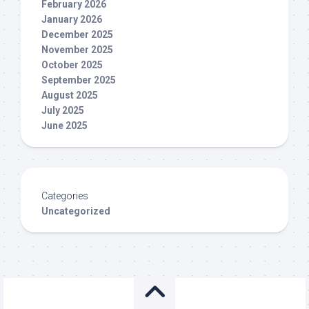
February 2026
January 2026
December 2025
November 2025
October 2025
September 2025
August 2025
July 2025
June 2025
Categories
Uncategorized