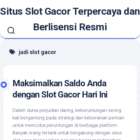
Skip
Situs Slot Gacor Terpercaya dan
to
content
Berlisensi Resmi
judi slot gacor
Maksimalkan Saldo Anda
dengan Slot Gacor Hari Ini
Dalam dunia perjudian daring, keberuntungan sering
kali bergantung pada strategi dan keberanian pemain
untuk mencoba peruntungan di berbagai platform.
Banyak orang tertarik untuk bergabung dengan situs