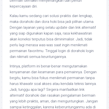
bermain semakin menyenangkan dan penuh
kepercayaan diri.
Kalau kamu sedang cari solusi praktis dan lengkap,
maka dorahoki dan dora hoki bisa jadi pilihan utama.
Dengan layanan yang selalu update dan link alternatif
yang siap digunakan kapan saja, rasa kekhawatiran
akan koneksi terputus bisa diminimalisir. Jadi, tidak
perlu lagi merasa was-was saat ingin menikmati
permainan favoritmu. Tinggal login di dorahoki login
dan nikmati semua keuntungannya.
Intinya, platform ini benar-benar mengutamakan
kenyamanan dan keamanan para pemainnya. Dengan
begitu, kamu bisa fokus menikmati permainan tanpa
harus khawatir soal akses atau kendala teknis lainnya.
Jadi, tunggu apa lagi? Segera manfaatkan link
alternatif dorahoki dan rasakan pengalaman bermain
yang lebih praktis, aman, dan menguntungkan. Jangan
sampai ketinggalan, karena keberuntunganmu ada di