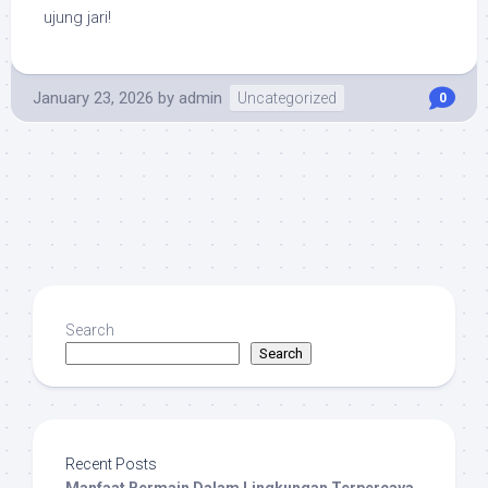
ujung jari!
January 23, 2026
by
admin
Uncategorized
0
Search
Search
Recent Posts