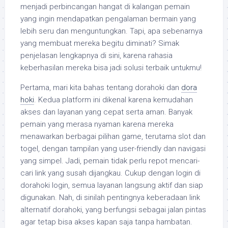
menjadi perbincangan hangat di kalangan pemain
yang ingin mendapatkan pengalaman bermain yang
lebih seru dan menguntungkan. Tapi, apa sebenarnya
yang membuat mereka begitu diminati? Simak
penjelasan lengkapnya di sini, karena rahasia
keberhasilan mereka bisa jadi solusi terbaik untukmu!
Pertama, mari kita bahas tentang dorahoki dan
dora
hoki
. Kedua platform ini dikenal karena kemudahan
akses dan layanan yang cepat serta aman. Banyak
pemain yang merasa nyaman karena mereka
menawarkan berbagai pilihan game, terutama slot dan
togel, dengan tampilan yang user-friendly dan navigasi
yang simpel. Jadi, pemain tidak perlu repot mencari-
cari link yang susah dijangkau. Cukup dengan login di
dorahoki login, semua layanan langsung aktif dan siap
digunakan. Nah, di sinilah pentingnya keberadaan link
alternatif dorahoki, yang berfungsi sebagai jalan pintas
agar tetap bisa akses kapan saja tanpa hambatan.