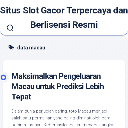
Skip
Situs Slot Gacor Terpercaya dan
to
content
Berlisensi Resmi
data macau
Maksimalkan Pengeluaran
Macau untuk Prediksi Lebih
Tepat
Dalam dunia perjudian daring, toto Macau menjadi
salah satu permainan yang paling diminati oleh para
pecinta taruhan. Keberhasilan dalam menebak angka-