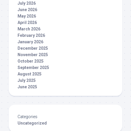
July 2026
June 2026
May 2026
April 2026
March 2026
February 2026
January 2026
December 2025
November 2025
October 2025
September 2025
August 2025
July 2025
June 2025
Categories
Uncategorized