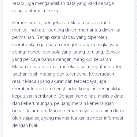
tetapi juga mengandalkan data yang valid sebagai
senjata utama mereka.
Sementara itu, pengeluaran Macau secara rutin
menjadi indikator penting dalam memantau dinamika
permainan. Setiap data Macau yang diperoleh
memberikan gambaran mengenai angka-angka yang
sering muncul dan pola yang jarang terulang. Banyak
yang percaya bahwa dengan mengikuti keluaran
Macau secara cermat, mereka bisa mengatur strategi
taruhan lebih matang dan terencana. Keberadaan
result Macau yang akurat dan terpercaya juga
membantu pemain menghindari kerugian besar akibat
keputusan sembrono. Dengan kombinasi analisis data
dan keberuntungan, peluang meraih kemenangan
besar dalam toto Macau semakin nyata dan bisa diraih
oleh siapa saja yang memanfaatkan sumber informasi
dengan bijak.