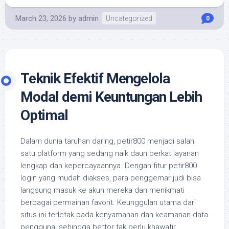
March 23, 2026
by
admin
Uncategorized
0
Teknik Efektif Mengelola
Modal demi Keuntungan Lebih
Optimal
Dalam dunia taruhan daring, petir800 menjadi salah
satu platform yang sedang naik daun berkat layanan
lengkap dan kepercayaannya. Dengan fitur petir800
login yang mudah diakses, para penggemar judi bisa
langsung masuk ke akun mereka dan menikmati
berbagai permainan favorit. Keunggulan utama dari
situs ini terletak pada kenyamanan dan keamanan data
pengguna, sehingga bettor tak perlu khawatir