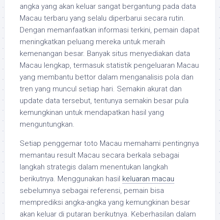
angka yang akan keluar sangat bergantung pada data
Macau terbaru yang selalu diperbarui secara rutin.
Dengan memanfaatkan informasi terkini, pemain dapat
meningkatkan peluang mereka untuk meraih
kemenangan besar. Banyak situs menyediakan data
Macau lengkap, termasuk statistik pengeluaran Macau
yang membantu bettor dalam menganalisis pola dan
tren yang muncul setiap hari. Semakin akurat dan
update data tersebut, tentunya semakin besar pula
kemungkinan untuk mendapatkan hasil yang
menguntungkan.
Setiap penggemar toto Macau memahami pentingnya
memantau result Macau secara berkala sebagai
langkah strategis dalam menentukan langkah
berikutnya. Menggunakan hasil
keluaran macau
sebelumnya sebagai referensi, pemain bisa
memprediksi angka-angka yang kemungkinan besar
akan keluar di putaran berikutnya. Keberhasilan dalam