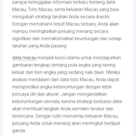
sampai ketinggalan informasi terbaru tentang data
Macau, Toto Macau, serta keluaran Macau yang bisa
mengubah strategi taruhan Anda secara drastis.
Dengan memahami result Macau terbaru, Anda akan
mampu meningkatkan peluang menang secara
signifikan dan memaksimalkan keuntungan dari setiap
taruhan yang Anda pasang.
data macau
menjadi kunci utama untuk mendapatkan
gambaran lengkap tentang pola angka yang sering
keluar dan tren angka yang sedang naik daun. Melalui
analisis mendalam dari data toto Macau, Anda dapat
memprediksi angka keberuntungan dengan lebih
percaya diri dan akurat. Jangan mengandalkan
keberuntungan semata, karena strategi berbasis data
akan membuat langkah Anda semakin terukur dan
terencana. Dengan rutin memantau keluaran Macau,
peluang Anda untuk menang akan meningkat berlipat
ganda.