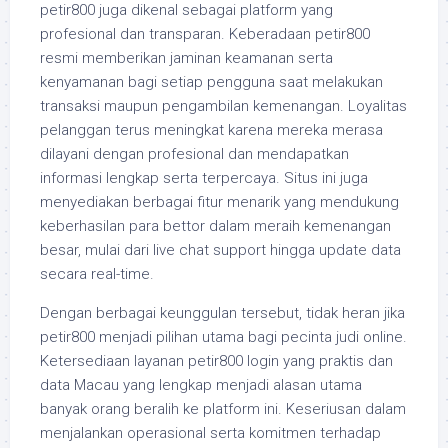
petir800 juga dikenal sebagai platform yang
profesional dan transparan. Keberadaan petir800
resmi memberikan jaminan keamanan serta
kenyamanan bagi setiap pengguna saat melakukan
transaksi maupun pengambilan kemenangan. Loyalitas
pelanggan terus meningkat karena mereka merasa
dilayani dengan profesional dan mendapatkan
informasi lengkap serta terpercaya. Situs ini juga
menyediakan berbagai fitur menarik yang mendukung
keberhasilan para bettor dalam meraih kemenangan
besar, mulai dari live chat support hingga update data
secara real-time.
Dengan berbagai keunggulan tersebut, tidak heran jika
petir800 menjadi pilihan utama bagi pecinta judi online.
Ketersediaan layanan petir800 login yang praktis dan
data Macau yang lengkap menjadi alasan utama
banyak orang beralih ke platform ini. Keseriusan dalam
menjalankan operasional serta komitmen terhadap